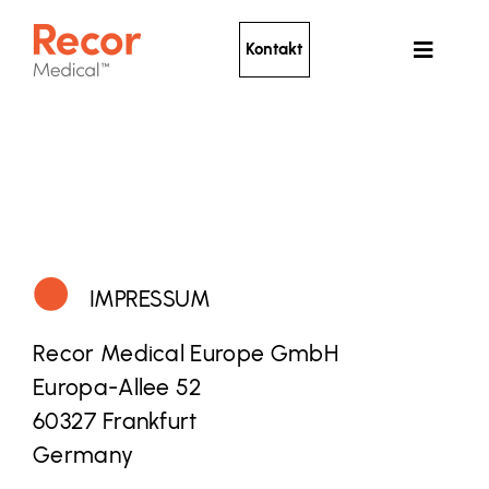
Skip
to
Kontakt
Toggle
content
Navigat
Renale Denervierung mit Ultraschall
Klinische Evidenz
Über Recor
News
IMPRESSUM
Für Betroffene
Recor Medical Europe GmbH
Europa-Allee 52
60327 Frankfurt
Germany