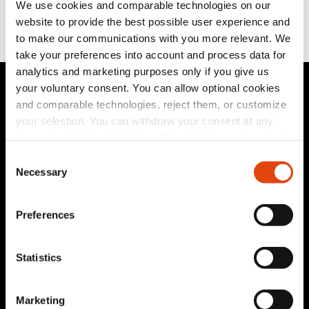
We use cookies and comparable technologies on our
website to provide the best possible user experience and
to make our communications with you more relevant. We
take your preferences into account and process data for
analytics and marketing purposes only if you give us
your voluntary consent. You can allow optional cookies
and comparable technologies, reject them, or customize
your selection. You can withdraw your consent at any
time with effect for the future. Detailed information about
the technologies used by us and by third-party providers,
Consent
Impressum
|
Datenschutzerklärung
as well as information on how to withdraw your consent,
Necessary
|
Nutzungsbedingungen
|
Corporate Governance
Selection
can be found in our
privacy policy
.
|
Patente
|
Kontakt
|
Newsletter
Preferences
© 2026 Recor Medical Europe GmbH. Alle Rechte
vorbehalten.
Folgen Sie uns auf:
Statistics
Marketing